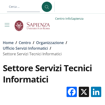
Salta al contenuto principale
Skip to footer content
Centro InfoSapienza
Briciole di pane
Home
/
Centro
/
Organizzazione
/
Ufficio Servizi Informatici
/
Settore Servizi Tecnici Informatici
Settore Servizi Tecnici
Informatici
Facebo
X