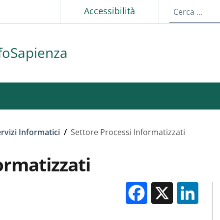
p
Accessibilità
foSapienza
ervizi Informatici
/
Settore Processi Informatizzati
ormatizzati
Facebook
X
Li
M