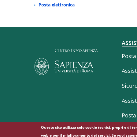
Posta elettronica
Fo
ASSIS
Posta
Assis
Sicur
Assis
Posta 
Questo sito utilizza solo cookie tecnici, propri e di t
web e per il miglioramento dei servizi. Se vuoi saper