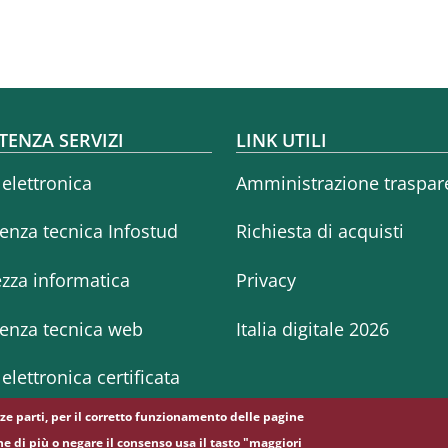
oter menu
TENZA SERVIZI
LINK UTILI
 elettronica
Amministrazione traspar
tenza tecnica Infostud
Richiesta di acquisti
ezza informatica
Privacy
tenza tecnica web
Italia digitale 2026
elettronica certificata
erze parti, per il corretto funzionamento delle pagine
ne di più o negare il consenso usa il tasto "maggiori