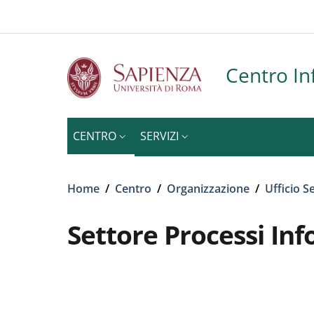
Slim to
Salta al contenuto principale
Skip to footer content
Centro In
CENTRO
SERVIZI
Briciole di pane
Home
/
Centro
/
Organizzazione
/
Ufficio S
Settore Processi Inf