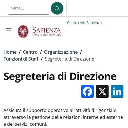
Salta al contenuto principale
Skip to footer content
Centro InfoSapienza
Briciole di pane
Home
/
Centro
/
Organizzazione
/
Funzioni di Staff
/
Segreteria di Direzione
Segreteria di Direzione
Facebo
X
Assicura il supporto operativo all’attività dirigenziale
attraverso la gestione delle relazioni interne ed esterne
e dei servizi comuni.