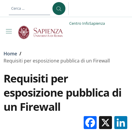
Salta al contenuto principale
Skip to footer content
Centro InfoSapienza
Briciole di pane
Home
/
Requisiti per esposizione pubblica di un Firewall
Requisiti per
esposizione pubblica di
un Firewall
Facebo
X