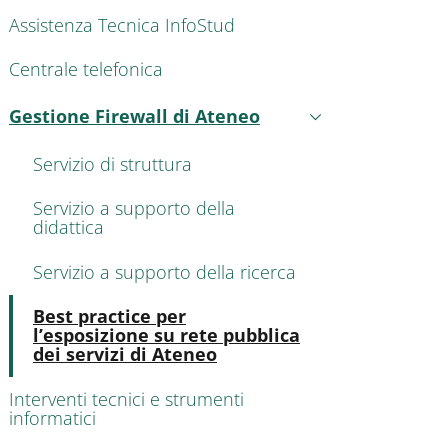
AIN NAVIGATION
Assistenza Tecnica InfoStud
Centrale telefonica
Gestione Firewall di Ateneo
Attivo
Servizio di struttura
Servizio a supporto della
didattica
Servizio a supporto della ricerca
Attivo
Best practice per
l’esposizione su rete pubblica
dei servizi di Ateneo
Interventi tecnici e strumenti
informatici