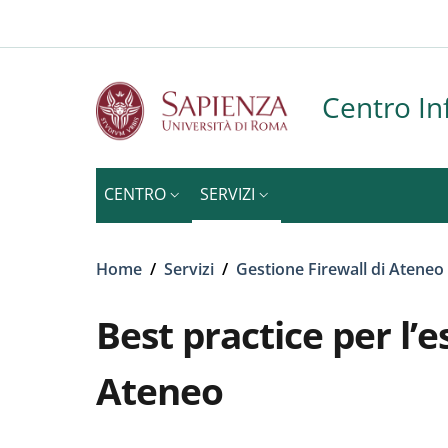
Slim to
Salta al contenuto principale
Skip to footer content
Centro In
CENTRO
SERVIZI
Briciole di pane
Home
/
Servizi
/
Gestione Firewall di Ateneo
Best practice per l’e
Ateneo