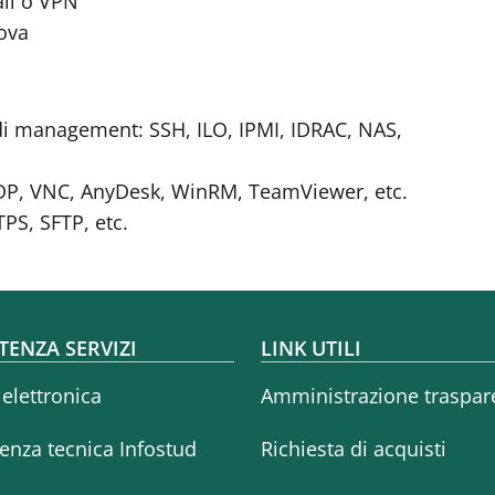
all o VPN
rova
 di management: SSH, ILO, IPMI, IDRAC, NAS,
 RDP, VNC, AnyDesk, WinRM, TeamViewer, etc.
TPS, SFTP, etc.
oter menu
TENZA SERVIZI
LINK UTILI
 elettronica
Amministrazione traspar
tenza tecnica Infostud
Richiesta di acquisti