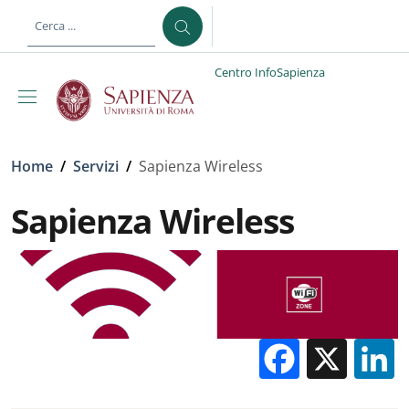
Salta al contenuto principale
Skip to footer content
Centro InfoSapienza
Briciole di pane
Home
/
Servizi
/
Sapienza Wireless
Sapienza Wireless
Facebo
X